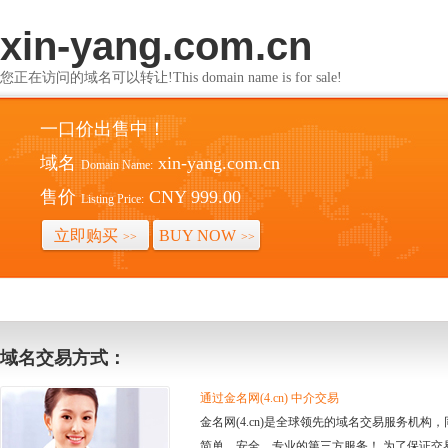
xin-yang.com.cn
您正在访问的域名可以转让!This domain name is for sale!
一口价出售中！
域名
xin-yang.com.cn
Domain Name:
售价
CNY 999.00
Listing Price:
立即购买
BUY NOW
>>
>>
域名交易方式：
通过金名网(4.cn) 中介交易
金名网(4.cn)是全球领先的域名交易服务机
简单、安全、专业的第三方服务！ 为了保证交