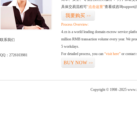
具体交易流程可
“点击这里”
查看或咨询support@
我要购买
>>
Process Overview:
4.cn is a world leading domain escrow service plat
million RMB transaction volume every year. We promi
联系我们
5 workdays.
For detailed process, you can
“visit here”
or contact
QQ：2726103981
BUY NOW
>>
Copyright © 1998 -2025 www.x